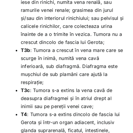
iese din rinichi, numita vena renală, sau
ramurile venei renale; grasimea din jurul
și/sau din interiorul rinichiului; sau pelvisul și
calicele rinichilor, care colecteaza urina
înainte de a o trimite în vezica. Tumora nu a
crescut dincolo de fascia lui Gerota;
T3b
: Tumora a crescut în vena mare care se
scurge în inimă, numită vena cavă
inferioară, sub diafragmă. Diafragma este
mușchiul de sub plamâni care ajută la
respirație;
T3c
: Tumora s-a extins la vena cavă de
deasupra diafragmei și în atriul drept al
inimii sau pe pereții venei cave;
T4
: Tumora s-a extins dincolo de fascia lui
Gerota și într-un organ adiacent, inclusiv
glanda suprarenală, ficatul, intestinele,