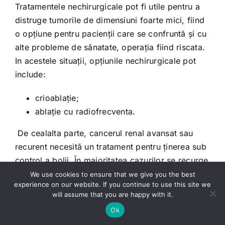
Tratamentele nechirurgicale pot fi utile pentru a
distruge tumorile de dimensiuni foarte mici, fiind
o opțiune pentru pacienții care se confruntă și cu
alte probleme de sănatate, operația fiind riscata.
In acestele situații, opțiunile nechirurgicale pot
include:
crioablație;
ablație cu radiofrecventa.
De cealalta parte, cancerul renal avansat sau
recurent necesită un tratament pentru ținerea sub
control a bolii. În majoritatea cazurilor se recurge
la nefrectomie sau chimioterapie, însă exista și
We use cookies to ensure that we give you the best
experience on our website. If you continue to use this site we
alte opțiuni.
will assume that you are happy with it.
Ok
Tratamentul este întotdeauna personalizat și
depinde de diagnostic, precum și de alte condiții