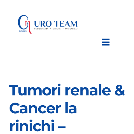
Skip
to
content
Toggle
Navigat
HOME
Tumori renale &
DESPRE NOI
Cancer la
AFECTIUNI
rinichi –
TRATAMENTE