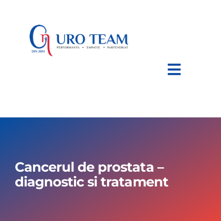
Skip
to
content
Toggle
Navigat
HOME
DESPRE NOI
Cancerul de prostata –
AFECTIUNI
diagnostic si tratament
TRATAMENTE