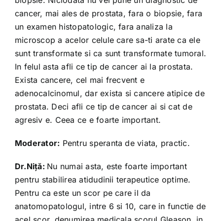
biopsie. Niciodata nu vei pune un diagnostic de
cancer, mai ales de prostata, fara o biopsie, fara
un examen histopatologic, fara analiza la
microscop a acelor celule care sa-ti arate ca ele
sunt transformate si ca sunt transformate tumoral.
In felul asta afli ce tip de cancer ai la prostata.
Exista cancere, cel mai frecvent e
adenocalcinomul, dar exista si cancere atipice de
prostata. Deci afli ce tip de cancer ai si cat de
agresiv e. Ceea ce e foarte important.
Moderator:
Pentru speranta de viata, practic.
Dr.Niță:
Nu numai asta, este foarte important
pentru stabilirea atidudinii terapeutice optime.
Pentru ca este un scor pe care il da
anatomopatologul, intre 6 si 10, care in functie de
acel scor, denumirea medicala scorul Gleason, in