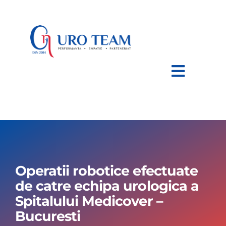
Skip
to
content
Toggle
Navigat
HOME
DESPRE NOI
Operatii robotice efectuate
AFECTIUNI
de catre echipa urologica a
Spitalului Medicover –
TRATAMENTE
Bucuresti