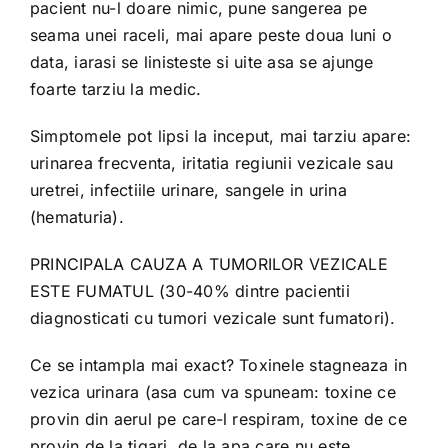
pacient nu-l doare nimic, pune sangerea pe
seama unei raceli, mai apare peste doua luni o
data, iarasi se linisteste si uite asa se ajunge
foarte tarziu la medic.
Simptomele pot lipsi la inceput, mai tarziu apare:
urinarea frecventa, iritatia regiunii vezicale sau
uretrei, infectiile urinare, sangele in urina
(hematuria).
PRINCIPALA CAUZA A TUMORILOR VEZICALE
ESTE FUMATUL (30-40% dintre pacientii
diagnosticati cu tumori vezicale sunt fumatori).
Ce se intampla mai exact? Toxinele stagneaza in
vezica urinara (asa cum va spuneam: toxine ce
provin din aerul pe care-l respiram, toxine de ce
provin de la tigari, de la apa care nu este