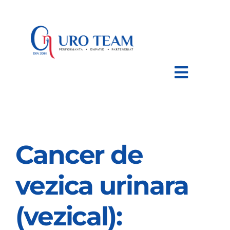
Skip
to
content
Toggle
Navigat
HOME
Cancer de
DESPRE NOI
vezica urinara
AFECTIUNI
(vezical):
TRATAMENTE