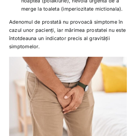
noaptea (polakiurie), nevoia urgenta de a
merge la toaleta (imperiozitate mictionala).
Adenomul de prostată nu provoacă simptome în
cazul unor pacienți, iar mărimea prostatei nu este
întotdeauna un indicator precis al gravității
simptomelor.