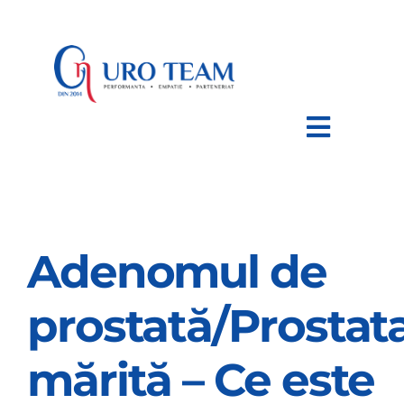
Skip
to
content
Toggle
Navigat
HOME
Adenomul de
DESPRE NOI
prostată/Prostat
AFECTIUNI
mărită – Ce este
TRATAMENTE