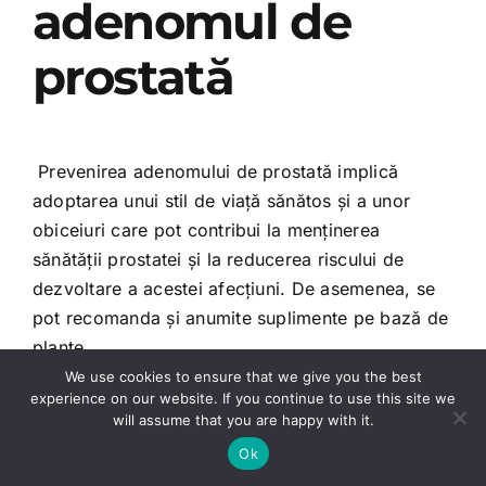
adenomul de
prostată
Prevenirea adenomului de prostată implică
adoptarea unui stil de viață sănătos și a unor
obiceiuri care pot contribui la menținerea
sănătății prostatei și la reducerea riscului de
dezvoltare a acestei afecțiuni. De asemenea, se
pot recomanda și anumite suplimente pe bază de
plante
We use cookies to ensure that we give you the best
Iată câteva sfaturi care pot reduce probabilitatea
experience on our website. If you continue to use this site we
will assume that you are happy with it.
de a dezvolta această afecțiune:
Ok
Stilul de viață activ
– Încercați să practicați