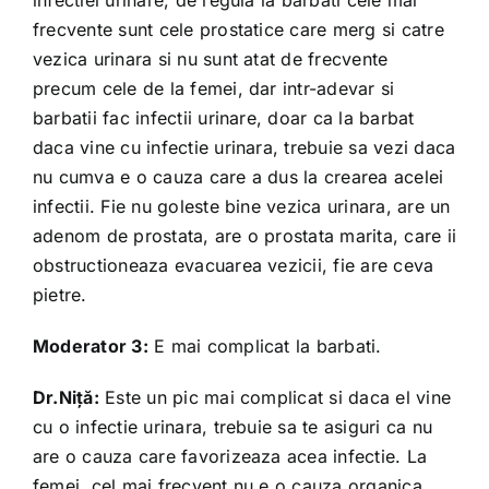
infectiei urinare, de regula la barbati cele mai
frecvente sunt cele prostatice care merg si catre
vezica urinara si nu sunt atat de frecvente
precum cele de la femei, dar intr-adevar si
barbatii fac infectii urinare, doar ca la barbat
daca vine cu infectie urinara, trebuie sa vezi daca
nu cumva e o cauza care a dus la crearea acelei
infectii. Fie nu goleste bine vezica urinara, are un
adenom de prostata, are o prostata marita, care ii
obstructioneaza evacuarea vezicii, fie are ceva
pietre.
Moderator 3:
E mai complicat la barbati.
Dr.Niță:
Este un pic mai complicat si daca el vine
cu o infectie urinara, trebuie sa te asiguri ca nu
are o cauza care favorizeaza acea infectie. La
femei, cel mai frecvent nu e o cauza organica,