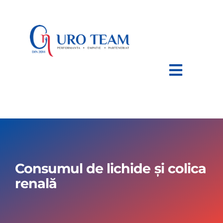
Skip
to
content
Toggle
Navigat
HOME
DESPRE NOI
Consumul de lichide și colica
AFECTIUNI
renală
TRATAMENTE