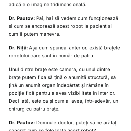
adică e o imagine tridimensională.
Dr. Pautov:
Păi, hai să vedem cum funcţionează
şi cum se ancorează acest robot la pacient şi
cum îl putem manevra.
Dr. Niţă:
Aşa cum spuneai anterior, există braţele
robotului care sunt în număr de patru.
Unul dintre braţe este camera, cu unul dintre
braţe putem fixa să ţină o anumită structură, să
ţină un anumit organ îndepărtat şi rămâne în
poziţie fixă pentru a avea vizibilitate în interior.
Deci iată, este ca şi cum ai avea, într-adevăr, un
chirurg cu patru braţe.
Dr. Pautov:
Domnule doctor, puteţi să ne arătaţi
concret cum se foloseşte acest robot?