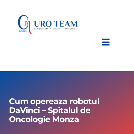
Skip
to
content
Toggle
Navigat
HOME
DESPRE NOI
Cum opereaza robotul
AFECTIUNI
DaVinci – Spitalul de
Oncologie Monza
TRATAMENTE