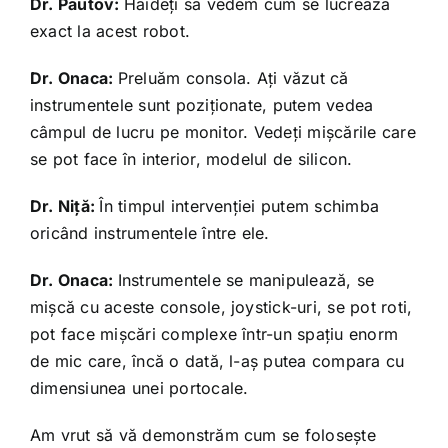
Dr. Pautov:
Haideţi să vedem cum se lucrează
exact la acest robot.
Dr. Onaca:
Preluăm consola. Aţi văzut că
instrumentele sunt poziţionate, putem vedea
câmpul de lucru pe monitor. Vedeţi mişcările care
se pot face în interior, modelul de silicon.
Dr. Niţă:
În timpul intervenţiei putem schimba
oricând instrumentele între ele.
Dr. Onaca:
Instrumentele se manipulează, se
mişcă cu aceste console, joystick-uri, se pot roti,
pot face mişcări complexe într-un spaţiu enorm
de mic care, încă o dată, l-aş putea compara cu
dimensiunea unei portocale.
Am vrut să vă demonstrăm cum se foloseşte