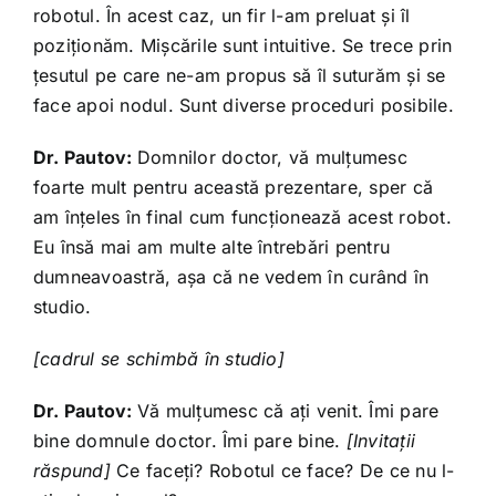
robotul. În acest caz, un fir l-am preluat şi îl
poziţionăm. Mişcările sunt intuitive. Se trece prin
ţesutul pe care ne-am propus să îl suturăm şi se
face apoi nodul. Sunt diverse proceduri posibile.
Dr. Pautov:
Domnilor doctor, vă mulţumesc
foarte mult pentru această prezentare, sper că
am înţeles în final cum funcţionează acest robot.
Eu însă mai am multe alte întrebări pentru
dumneavoastră, aşa că ne vedem în curând în
studio.
[cadrul se schimbă în studio]
Dr. Pautov:
Vă mulţumesc că aţi venit. Îmi pare
bine domnule doctor. Îmi pare bine.
[Invita
ţii
răspund
]
Ce faceţi? Robotul ce face? De ce nu l-