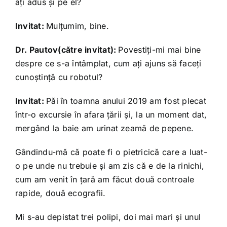
aţi adus şi pe el?
Invitat:
Mulţumim, bine.
Dr. Pautov(către invitat):
Povestiţi-mi mai bine
despre ce s-a întâmplat, cum aţi ajuns să faceţi
cunoştinţă cu robotul?
Invitat:
Păi în toamna anului 2019 am fost plecat
într-o excursie în afara ţării şi, la un moment dat,
mergând la baie am urinat zeamă de pepene.
Gândindu-mă că poate fi o pietricică care a luat-
o pe unde nu trebuie şi am zis că e de la rinichi,
cum am venit în ţară am făcut două controale
rapide, două ecografii.
Mi s-au depistat trei polipi, doi mai mari şi unul