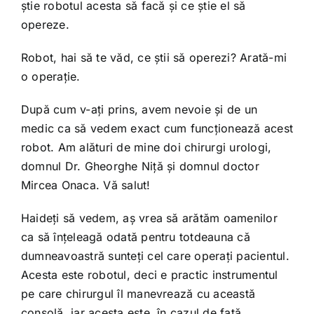
ştie robotul acesta să facă şi ce ştie el să
opereze.
Robot, hai să te văd, ce ştii să operezi? Arată-mi
o operaţie.
După cum v-aţi prins, avem nevoie şi de un
medic ca să vedem exact cum funcţionează acest
robot. Am alături de mine doi chirurgi urologi,
domnul Dr. Gheorghe Niţă şi domnul doctor
Mircea Onaca. Vă salut!
Haideţi să vedem, aş vrea să arătăm oamenilor
ca să înţeleagă odată pentru totdeauna că
dumneavoastră sunteţi cel care operaţi pacientul.
Acesta este robotul, deci e practic instrumentul
pe care chirurgul îl manevrează cu această
consolă, iar acesta este, în cazul de faţă,