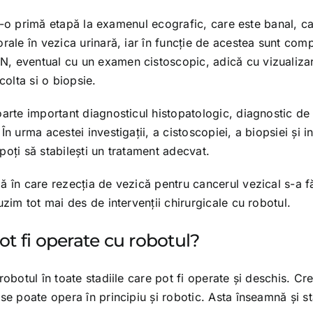
într-o primă etapă la examenul ecografic, care este banal, c
ale în vezica urinară, iar în funcţie de acestea sunt comple
 eventual cu un examen cistoscopic, adică cu vizualizarea
colta si o biopsie.
oarte important diagnosticul histopatologic, diagnostic de
n urma acestei investigaţii, a cistoscopiei, a biopsiei şi in
poţi să stabileşti un tratament adecvat.
dă în care rezecţia de vezică pentru cancerul vezical s-a f
uzim tot mai des de intervenţii chirurgicale cu robotul.
pot fi operate cu robotul?
 robotul în toate stadiile care pot fi operate şi deschis. C
se poate opera în principiu şi robotic. Asta înseamnă şi st