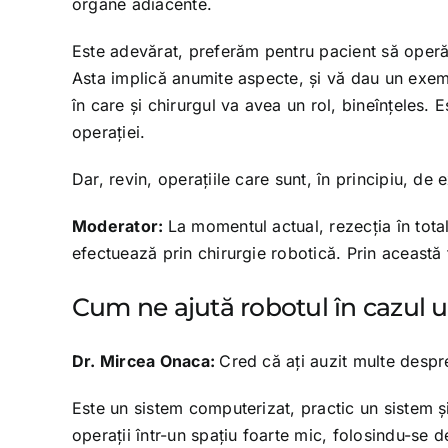
organe adiacente.
Este adevărat, preferăm pentru pacient să operăm 
Asta implică anumite aspecte, şi vă dau un exemp
în care şi chirurgul va avea un rol, bineînţeles.
operaţiei.
Dar, revin, operaţiile care sunt, în principiu, de
Moderator:
La momentul actual, rezecţia în total
efectuează prin chirurgie robotică. Prin această
Cum ne ajută robotul în cazul 
Dr. Mircea Onaca:
Cred că aţi auzit multe despr
Este un sistem computerizat, practic un sistem şi
operaţii într-un spaţiu foarte mic, folosindu-se d