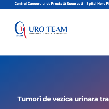
Skip
Centrul Cancerului de Prostată București – Spital Nord P
to
content
Tumori de vezica urinara tra