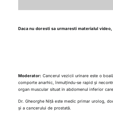
Daca nu doresti sa urmaresti materialul video, 
Moderator:
Cancerul vezicii urinare este o boală
comporte anarhic, înmulţindu-se rapid şi necontro
organ muscular situat in abdomenul inferior car
Dr. Gheorghe Niţă este medic primar urolog, doctor
şi a cancerului de prostată.