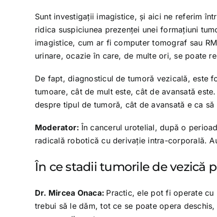
Sunt investigaţii imagistice, şi aici ne referim 
ridica suspiciunea prezenţei unei formaţiuni tumor
imagistice, cum ar fi computer tomograf sau RMN,
urinare, ocazie în care, de multe ori, se poate re
De fapt, diagnosticul de tumoră vezicală, este f
tumoare, cât de mult este, cât de avansată este. Î
despre tipul de tumoră, cât de avansată e ca să 
Moderator:
În cancerul urotelial, după o perioa
radicală robotică cu derivaţie intra-corporală. A
În ce stadii tumorile de vezică 
Dr. Mircea Onaca:
Practic, ele pot fi operate cu
trebui să le dăm, tot ce se poate opera deschis, 