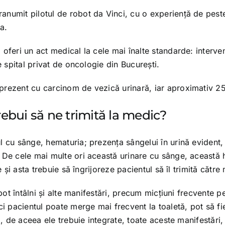
anumit pilotul de robot da Vinci, cu o experienţă de peste
a.
oferi un act medical la cele mai înalte standarde: intervenţ
e spital privat de oncologie din Bucureşti.
rezent cu carcinom de vezică urinară, iar aproximativ 250
ebui să ne trimită la medic?
ul cu sânge, hematuria; prezenţa sângelui în urină evident,
. De cele mai multe ori această urinare cu sânge, această
e şi asta trebuie să îngrijoreze pacientul să îl trimită către
 pot întâlni şi alte manifestări, precum micţiuni frecvente
i pacientul poate merge mai frecvent la toaletă, pot să fie
ă, de aceea ele trebuie integrate, toate aceste manifestări,