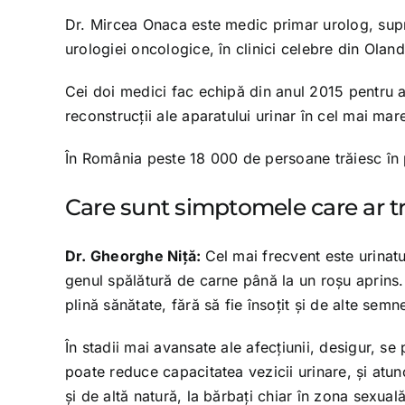
Dr. Mircea Onaca este medic primar urolog, supr
urologiei oncologice, în clinici celebre din Oland
Cei doi medici fac echipă din anul 2015 pentru a 
reconstrucţii ale aparatului urinar în cel mai mar
În România peste 18 000 de persoane trăiesc în p
Care sunt simptomele care ar tr
Dr. Gheorghe Niţă:
Cel mai frecvent este urinat
genul spălătură de carne până la un roşu aprins
plină sănătate, fără să fie însoţit şi de alte semn
În stadii mai avansate ale afecţiunii, desigur, se
poate reduce capacitatea vezicii urinare, şi atunc
şi de altă natură, la bărbaţi chiar în zona sexual