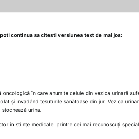
poti continua sa citesti versiunea text de mai jos:
 oncologică în care anumite celule din vezica urinară sufe
lat şi invadând ţesuturile sănătoase din jur. Vezica urinara
e stochează urina.
 în ştiinţe medicale, printre cei mai recunoscuţi specialişti