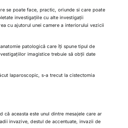
are se poate face, practic, oriunde si care poate
tate investigaţiile cu alte investigaţii
 cu ajutorul unei camere a interiorului vezicii
 anatomie patologică care îţi spune tipul de
vestigaţiilor imagistice trebuie să obţii date
ăcut laparoscopic, s-a trecut la cistectomia
red că aceasta este unul dintre mesajele care ar
adii invazive, destul de accentuate, invazii de