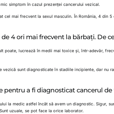
 mic simptom în cazul prezenţei cancerului vezical.
t cel mai frecvent la sexul masculin. În România, 4 din 5 c
de 4 ori mai frecvent la bărbaţi. De c
t poate, lucrează în medii mai toxice şi, într-adevăr, frec
vezică sunt diagnosticate în stadiile incipiente, dar nu ra
e pentru a fi diagnosticat cancerul de
ui la medic astfel încât să avem un diagnostic. Sigur, sun
Sunt uzuale, se pot face la orice laborator.