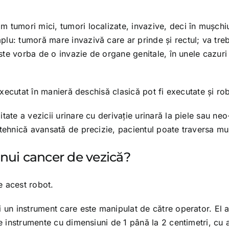
tumori mici, tumori localizate, invazive, deci în muşchiul
lu: tumoră mare invazivă care ar prinde şi rectul; va treb
 Este vorba de o invazie de organe genitale, în unele cazur
 executat în manieră deschisă clasică pot fi executate şi rob
itate a vezicii urinare cu derivaţie urinară la piele sau ne
 tehnică avansată de precizie, pacientul poate traversa m
unui cancer de vezică?
e acest robot.
 un instrument care este manipulat de către operator. El a
e instrumente cu dimensiuni de 1 până la 2 centimetri, cu ar