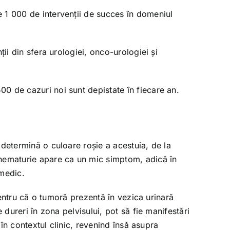
 1 000 de intervenţii de succes în domeniul
ii din sfera urologiei, onco-urologiei şi
0 de cazuri noi sunt depistate în fiecare an.
 determină o culoare roşie a acestuia, de la
 hematurie apare ca un mic simptom, adică în
 medic.
 pentru că o tumoră prezentă în vezica urinară
 dureri în zona pelvisului, pot să fie manifestări
 în contextul clinic, revenind însă asupra