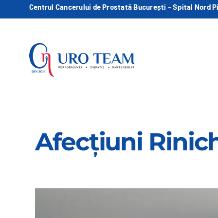
Skip
Centrul Cancerului de Prostată București – Spital Nord P
to
content
Afecțiuni Rinic