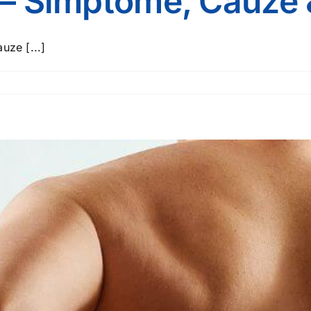
i – Simptome, Cauze
uze [...]