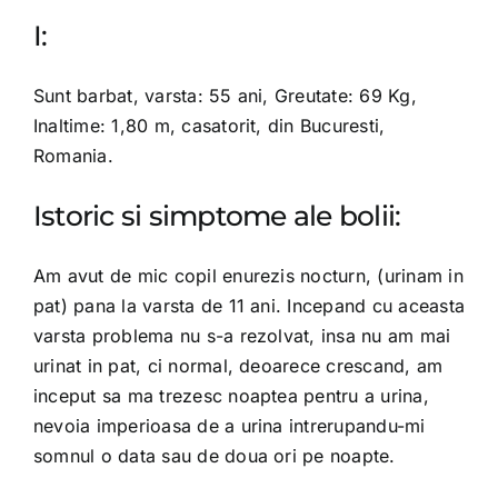
I:
OPINIE MEDICALA
Sunt barbat, varsta: 55 ani, Greutate: 69 Kg,
INFORMATII PACIENT
Inaltime: 1,80 m, casatorit, din Bucuresti,
Romania.
MEDIA
Istoric si simptome ale bolii:
PROGRAMARI
Am avut de mic copil enurezis nocturn, (urinam in
pat) pana la varsta de 11 ani. Incepand cu aceasta
varsta problema nu s-a rezolvat, insa nu am mai
urinat in pat, ci normal, deoarece crescand, am
inceput sa ma trezesc noaptea pentru a urina,
nevoia imperioasa de a urina intrerupandu-mi
somnul o data sau de doua ori pe noapte.