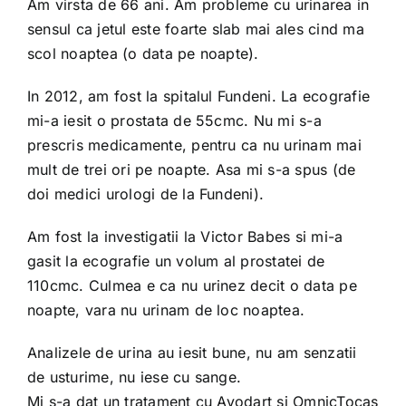
Am virsta de 66 ani. Am probleme cu urinarea in
sensul ca jetul este foarte slab mai ales cind ma
scol noaptea (o data pe noapte).
In 2012, am fost la spitalul Fundeni. La ecografie
mi-a iesit o prostata de 55cmc. Nu mi s-a
prescris medicamente, pentru ca nu urinam mai
mult de trei ori pe noapte. Asa mi s-a spus (de
doi medici urologi de la Fundeni).
Am fost la investigatii la Victor Babes si mi-a
gasit la ecografie un volum al prostatei de
110cmc. Culmea e ca nu urinez decit o data pe
noapte, vara nu urinam de loc noaptea.
Analizele de urina au iesit bune, nu am senzatii
de usturime, nu iese cu sange.
Mi s-a dat un tratament cu Avodart si OmnicTocas