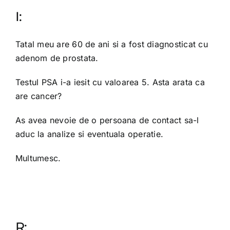
I:
OPINIE MEDICALA
Tatal meu are 60 de ani si a fost diagnosticat cu
INFORMATII PACIENT
adenom de prostata.
Testul PSA i-a iesit cu valoarea 5. Asta arata ca
MEDIA
are cancer?
As avea nevoie de o persoana de contact sa-l
PROGRAMARI
aduc la analize si eventuala operatie.
Multumesc.
R: