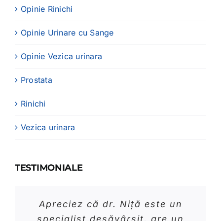
Opinie Rinichi
Opinie Urinare cu Sange
Opinie Vezica urinara
Prostata
Rinichi
Vezica urinara
TESTIMONIALE
Din punctul meu de vedere, dr.
Pornind de la soluția medicală
În urma operației de cancer la
Apreciez că dr. Niță este un
de avangardă, disponibilitatea
specialist desăvârșit, are un
Niță pe langa faptul ca stie
prostată am primit o foarte