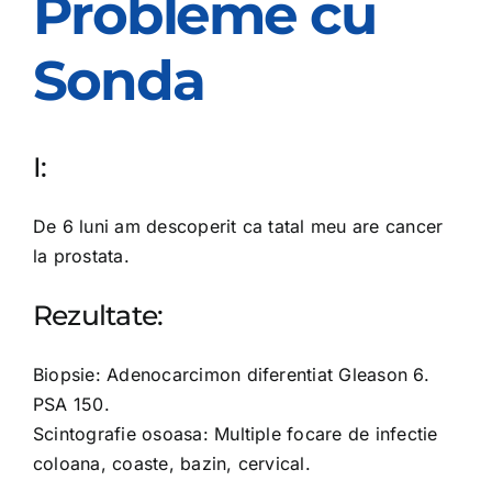
Probleme cu
OPINIE MEDICALA
Sonda
INFORMATII PACIENT
I:
MEDIA
De 6 luni am descoperit ca tatal meu are cancer
la prostata.
PROGRAMARI
Rezultate:
Biopsie: Adenocarcimon diferentiat Gleason 6.
PSA 150.
Scintografie osoasa: Multiple focare de infectie
coloana, coaste, bazin, cervical.