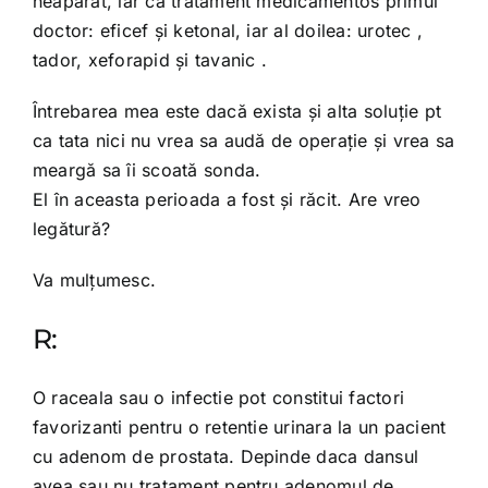
neapărat, iar ca tratament medicamentos primul
doctor: eficef și ketonal, iar al doilea: urotec ,
tador, xeforapid și tavanic .
Întrebarea mea este dacă exista și alta soluție pt
ca tata nici nu vrea sa audă de operație și vrea sa
meargă sa îi scoată sonda.
El în aceasta perioada a fost și răcit. Are vreo
legătură?
Va mulțumesc.
R:
O raceala sau o infectie pot constitui factori
favorizanti pentru o retentie urinara la un pacient
cu adenom de prostata. Depinde daca dansul
avea sau nu tratament pentru adenomul de