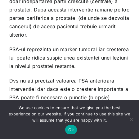
doar indepartarea partii crescute (centrale) a
prostatei. Dupa aceasta interventie ramane pe loc
partea periferica a prostatei (de unde se dezvolta
cancerul) de aceea pacientul trebuie urmarit
ulterior.
PSA-ul reprezinta un marker tumoral iar cresterea
lui poate ridica suspiciunea existentei unei leziuni
la nivelul prostatei restante.
Dvs nu ati precizat valoarea PSA anterioara
interventiei dar daca este o crestere importanta a
PSA poate fi necesara o punctie (biopsie)
prostatica.
We use cookies to ensure that we give you the best
experience on our website. If you continue to use this site we
Va sfatuiesc sa va prezetati la o reevaluare
will assume that you are happy with it.
urologica (la Sibiu puteti apela pentru o
Ok
consultatie la colegul meu Radu Maxim de la