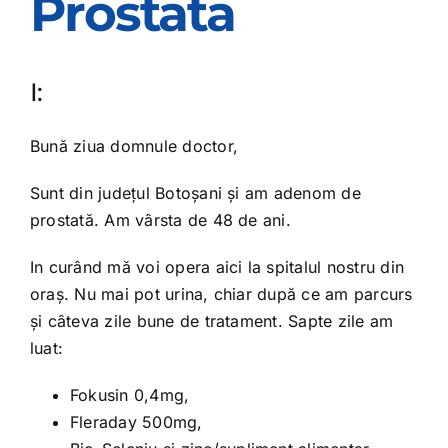
Prostata
OPINIE MEDICALA
I:
INFORMATII PACIENT
Bună ziua domnule doctor,
MEDIA
Sunt din judeţul Botoşani şi am adenom de
prostată. Am vârsta de 48 de ani.
PROGRAMARI
In curând mă voi opera aici la spitalul nostru din
oraş. Nu mai pot urina, chiar după ce am parcurs
şi câteva zile bune de tratament. Sapte zile am
luat:
Fokusin 0,4mg,
Fleraday 500mg,