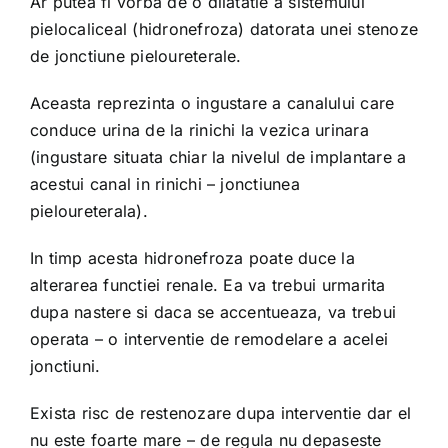
Ar putea fi vorba de o dilatatie a sistemului
pielocaliceal (hidronefroza) datorata unei stenoze
de jonctiune pieloureterale.
Aceasta reprezinta o ingustare a canalului care
conduce urina de la rinichi la vezica urinara
(ingustare situata chiar la nivelul de implantare a
acestui canal in rinichi – jonctiunea
pieloureterala).
In timp acesta hidronefroza poate duce la
alterarea functiei renale. Ea va trebui urmarita
dupa nastere si daca se accentueaza, va trebui
operata – o interventie de remodelare a acelei
jonctiuni.
Exista risc de restenozare dupa interventie dar el
nu este foarte mare – de regula nu depaseste