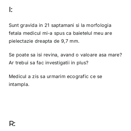
I:
OPINIE MEDICALA
Sunt gravida in 21 saptamani si la morfologia
INFORMATII PACIENT
fetala medicul mi-a spus ca baietelul meu are
pielectazie dreapta de 9,7 mm.
MEDIA
Se poate sa isi revina, avand o valoare asa mare?
Ar trebui sa fac investigatii in plus?
PROGRAMARI
Medicul a zis sa urmarim ecografic ce se
intampla.
R: