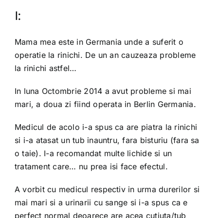
I:
OPINIE MEDICALA
Mama mea este in Germania unde a suferit o
INFORMATII PACIENT
operatie la rinichi. De un an cauzeaza probleme
la rinichi astfel…
MEDIA
In luna Octombrie 2014 a avut probleme si mai
mari, a doua zi fiind operata in Berlin Germania.
PROGRAMARI
Medicul de acolo i-a spus ca are piatra la rinichi
si i-a atasat un tub inauntru, fara bisturiu (fara sa
o taie). I-a recomandat multe lichide si un
tratament care… nu prea isi face efectul.
A vorbit cu medicul respectiv in urma durerilor si
mai mari si a urinarii cu sange si i-a spus ca e
perfect normal deoarece are acea cutiuta/tub