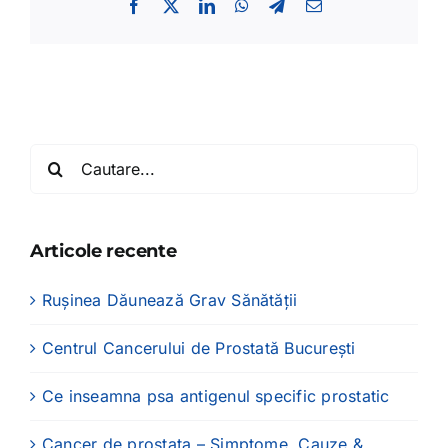
Facebook
X
LinkedIn
WhatsApp
Telegram
E-
mail:
Cautare...
Articole recente
Rușinea Dăunează Grav Sănătății
Centrul Cancerului de Prostată București
Ce inseamna psa antigenul specific prostatic
Cancer de prostata – Simptome, Cauze &