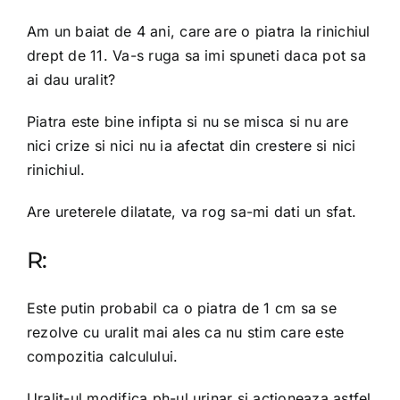
Am un baiat de 4 ani, care are o piatra la rinichiul
drept de 11. Va-s ruga sa imi spuneti daca pot sa
ai dau uralit?
Piatra este bine infipta si nu se misca si nu are
nici crize si nici nu ia afectat din crestere si nici
rinichiul.
Are ureterele dilatate, va rog sa-mi dati un sfat.
R:
Este putin probabil ca o piatra de 1 cm sa se
rezolve cu uralit mai ales ca nu stim care este
compozitia calculului.
Uralit-ul modifica ph-ul urinar si actioneaza astfel