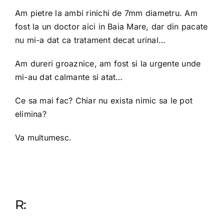
Am pietre la ambi rinichi de 7mm diametru. Am
OPINIE MEDICALA
fost la un doctor aici in Baia Mare, dar din pacate
nu mi-a dat ca tratament decat urinal…
INFORMATII PACIENT
Am dureri groaznice, am fost si la urgente unde
mi-au dat calmante si atat…
MEDIA
Ce sa mai fac? Chiar nu exista nimic sa le pot
elimina?
PROGRAMARI
Va multumesc.
R: