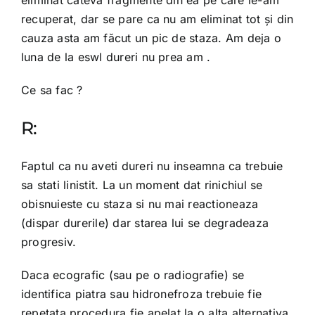
eliminat câteva fragmente din ea pe care le-am
recuperat, dar se pare ca nu am eliminat tot și din
cauza asta am făcut un pic de staza. Am deja o
luna de la eswl dureri nu prea am .
Ce sa fac ?
R:
Faptul ca nu aveti dureri nu inseamna ca trebuie
sa stati linistit. La un moment dat rinichiul se
obisnuieste cu staza si nu mai reactioneaza
(dispar durerile) dar starea lui se degradeaza
progresiv.
Daca ecografic (sau pe o radiografie) se
identifica piatra sau hidronefroza trebuie fie
repetata procedura fie apelat la o alta alternativa