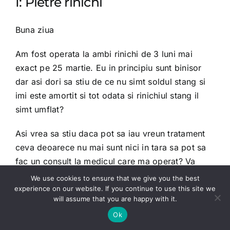
I: Pietre rinichi
Buna ziua
Am fost operata la ambi rinichi de 3 luni mai
exact pe 25 martie. Eu in principiu sunt binisor
dar asi dori sa stiu de ce nu simt soldul stang si
imi este amortit si tot odata si rinichiul stang il
simt umflat?
Asi vrea sa stiu daca pot sa iau vreun tratament
ceva deoarece nu mai sunt nici in tara sa pot sa
fac un consult la medicul care ma operat? Va
multumesc.
We use cookies to ensure that we give you the best
experience on our website. If you continue to use this site we
will assume that you are happy with it.
R:
Ok